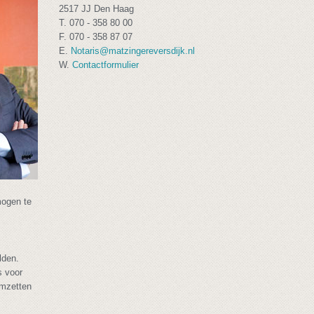
2517 JJ Den Haag
T. 070 - 358 80 00
F. 070 - 358 87 07
E.
Notaris@matzingereversdijk.nl
W.
Contactformulier
mogen te
lden.
s voor
omzetten