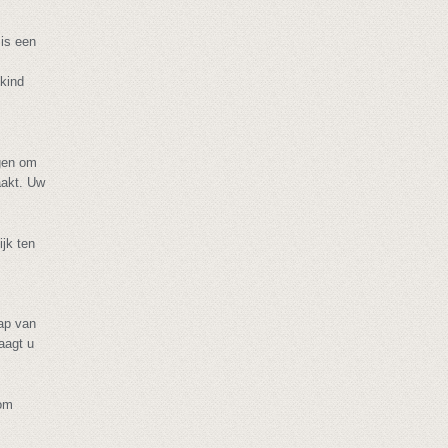
 is een
nkind
egen om
aakt. Uw
ijk ten
hap van
aagt u
rom