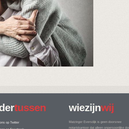
der
tussen
wiezijn
wij
Matzinger Eversdijk is geen doorsnee
ons op Twitter
notariskantoor dat alleen onpersoonlijke do