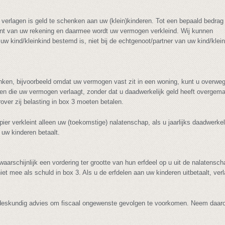
verlagen is geld te schenken aan uw (klein)kinderen. Tot een bepaald bedrag
ijnt van uw rekening en daarmee wordt uw vermogen verkleind. Wij kunnen
uw kind/kleinkind bestemd is, niet bij de echtgenoot/partner van uw kind/klei
henken, bijvoorbeeld omdat uw vermogen vast zit in een woning, kunt u overw
ren die uw vermogen verlaagt, zonder dat u daadwerkelijk geld heeft overgem
over zij belasting in box 3 moeten betalen.
er verkleint alleen uw (toekomstige) nalatenschap, als u jaarlijks daadwerkel
uw kinderen betaalt.
rschijnlijk een vordering ter grootte van hun erfdeel op u uit de nalatensc
et mee als schuld in box 3. Als u de erfdelen aan uw kinderen uitbetaalt, verl
st deskundig advies om fiscaal ongewenste gevolgen te voorkomen. Neem daa