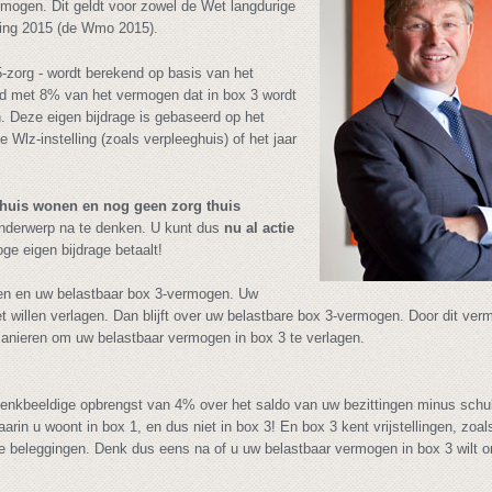
rmogen. Dit geldt voor zowel de Wet langdurige
ning 2015 (de Wmo 2015).
-zorg - wordt berekend op basis van het
d met 8% van het vermogen dat in box 3 wordt
. Deze eigen bijdrage is gebaseerd op het
Wlz-instelling (zoals verpleeghuis) of het jaar
ghuis wonen en nog geen zorg thuis
 onderwerp na te denken. U kunt dus
nu al actie
e eigen bijdrage betaalt!
omen en uw belastbaar box 3-vermogen. Uw
t willen verlagen. Dan blijft over uw belastbare box 3-vermogen. Door dit ver
 manieren om uw belastbaar vermogen in box 3 te verlagen.
enkbeeldige opbrengst van 4% over het saldo van uw bezittingen minus schu
aarin u woont in box 1, en dus niet in box 3! En box 3 kent vrijstellingen, zoal
ne beleggingen. Denk dus eens na of u uw belastbaar vermogen in box 3 wilt 