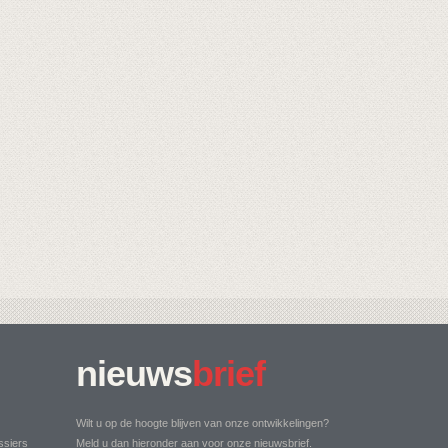
nieuws
brief
Wilt u op de hoogte blijven van onze ontwikkelingen?
ssiers
Meld u dan hieronder aan voor onze nieuwsbrief.