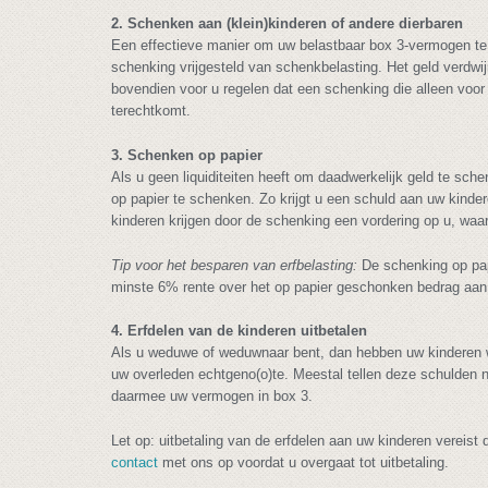
2. Schenken aan (klein)kinderen of andere dierbaren
Een effectieve manier om uw belastbaar box 3-vermogen te 
schenking vrijgesteld van schenkbelasting. Het geld verdw
bovendien voor u regelen dat een schenking die alleen voor 
terechtkomt.
3. Schenken op papier
Als u geen liquiditeiten heeft om daadwerkelijk geld te sc
op papier te schenken. Zo krijgt u een schuld aan uw kinde
kinderen krijgen door de schenking een vordering op u, waar
Tip voor het besparen van erfbelasting:
De schenking op papi
minste 6% rente over het op papier geschonken bedrag aan 
4. Erfdelen van de kinderen uitbetalen
Als u weduwe of weduwnaar bent, dan hebben uw kinderen waa
uw overleden echtgeno(o)te. Meestal tellen deze schulden ni
daarmee uw vermogen in box 3.
Let op: uitbetaling van de erfdelen aan uw kinderen verei
contact
met ons op voordat u overgaat tot uitbetaling.