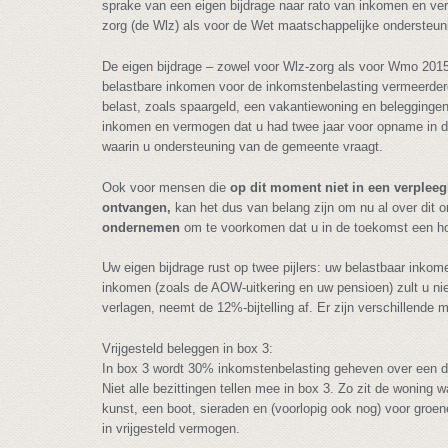
sprake van een eigen bijdrage naar rato van inkomen en ve
zorg (de Wlz) als voor de Wet maatschappelijke ondersteu
De eigen bijdrage – zowel voor Wlz-zorg als voor Wmo 2015
belastbare inkomen voor de inkomstenbelasting vermeerder
belast, zoals spaargeld, een vakantiewoning en beleggingen
inkomen en vermogen dat u had twee jaar voor opname in de 
waarin u ondersteuning van de gemeente vraagt.
Ook voor mensen die
op dit moment niet in een verplee
ontvangen,
kan het dus van belang zijn om nu al over dit
ondernemen
om te voorkomen dat u in de toekomst een hog
Uw eigen bijdrage rust op twee pijlers: uw belastbaar ink
inkomen (zoals de AOW-uitkering en uw pensioen) zult u nie
verlagen, neemt de 12%-bijtelling af. Er zijn verschillende
Vrijgesteld beleggen in box 3:
In box 3 wordt 30% inkomstenbelasting geheven over een d
Niet alle bezittingen tellen mee in box 3. Zo zit de woning w
kunst, een boot, sieraden en (voorlopig ook nog) voor groe
in vrijgesteld vermogen.