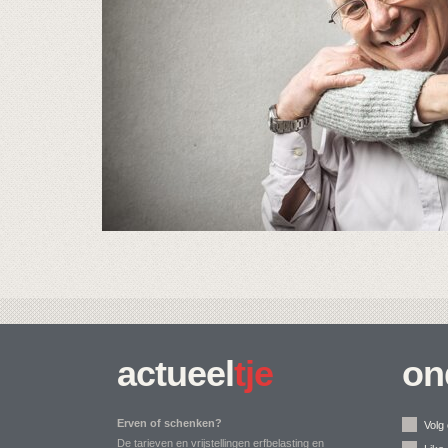
actueel
tje
on
Erven of schenken?
Volg 
De tarieven en vrijstellingen erfbelasting en