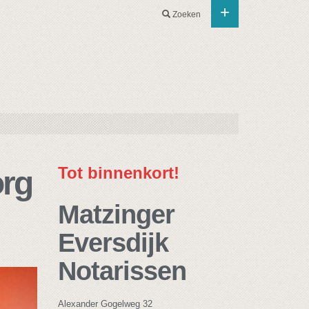
+
Zoeken
Tot binnenkort!
org
Matzinger
Eversdijk
Notarissen
Alexander Gogelweg 32