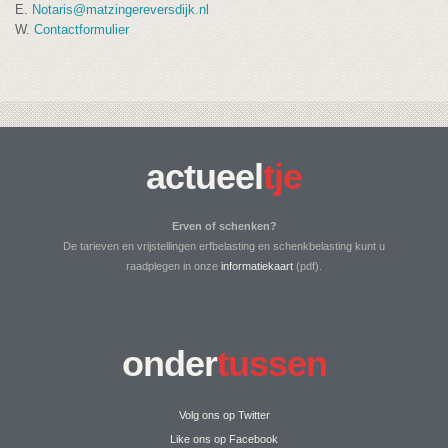
E.
Notaris@matzingereversdijk.nl
W.
Contactformulier
actueel
tje
Erven of schenken?
De tarieven en vrijstellingen erfbelasting en schenkbelasting kunt u
raadplegen in onze
informatiekaart
(pdf).
onder
tussen
Volg ons op Twitter
Like ons op Facebook