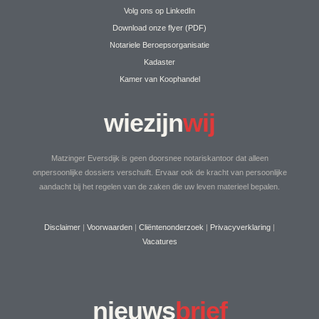
Volg ons op LinkedIn
Download onze flyer (PDF)
Notariele Beroepsorganisatie
Kadaster
Kamer van Koophandel
wiezijn
wij
Matzinger Eversdijk is geen doorsnee notariskantoor dat alleen
onpersoonlijke dossiers verschuift. Ervaar ook de kracht van persoonlijke
aandacht bij het regelen van de zaken die uw leven materieel bepalen.
Disclaimer
|
Voorwaarden
|
Cliëntenonderzoek
|
Privacyverklaring
|
Vacatures
nieuws
brief