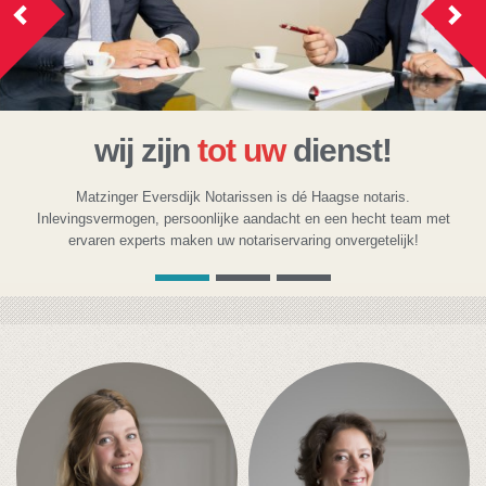
Previous
Nex
wij zijn
tot uw
dienst!
.
U regelt het snel en veilig bij ons! Vraag maar raak over het
eam met
een woning, testamenten, huwelijkse voorwaarden en veel
k!