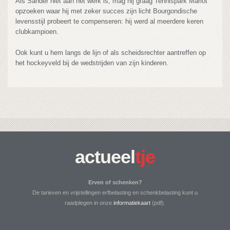
Als Sander niet aan het werk is, mag hij graag Tennispark Marlot
opzoeken waar hij met zeker succes zijn licht Bourgondische
levensstijl probeert te compenseren: hij werd al meerdere keren
clubkampioen.
Ook kunt u hem langs de lijn of als scheidsrechter aantreffen op
het hockeyveld bij de wedstrijden van zijn kinderen.
actueel
tje
Erven of schenken?
De tarieven en vrijstellingen erfbelasting en schenkbelasting kunt u
raadplegen in onze
informatiekaart
(pdf).